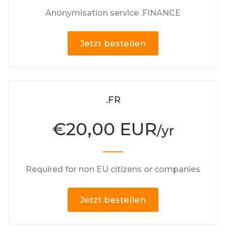
Anonymisation service .FINANCE
Jetzt bestellen
.FR
€
20,00 EUR
/yr
Required for non EU citizens or companies
Jetzt bestellen