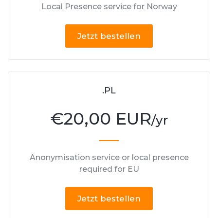
Local Presence service for Norway
Jetzt bestellen
.PL
€
20,00 EUR
/yr
Anonymisation service or local presence
required for EU
Jetzt bestellen