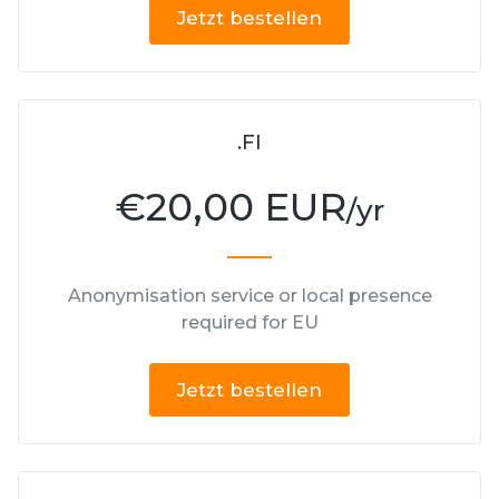
Jetzt bestellen
.FI
€
20,00 EUR
/yr
Anonymisation service or local presence
required for EU
Jetzt bestellen