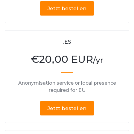
Jetzt bestellen
.ES
€
20,00 EUR
/yr
Anonymisation service or local presence
required for EU
Jetzt bestellen