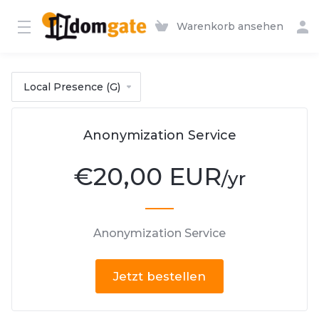
Warenkorb ansehen
Local Presence (G)
Anonymization Service
€
20,00 EUR
/yr
Anonymization Service
Jetzt bestellen