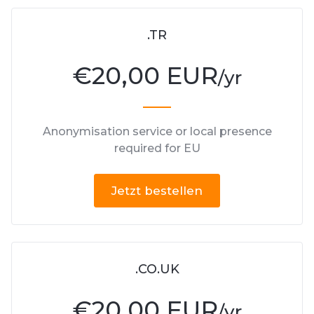
.TR
€
20,00 EUR
/yr
Anonymisation service or local presence
required for EU
Jetzt bestellen
.CO.UK
€
20,00 EUR
/yr