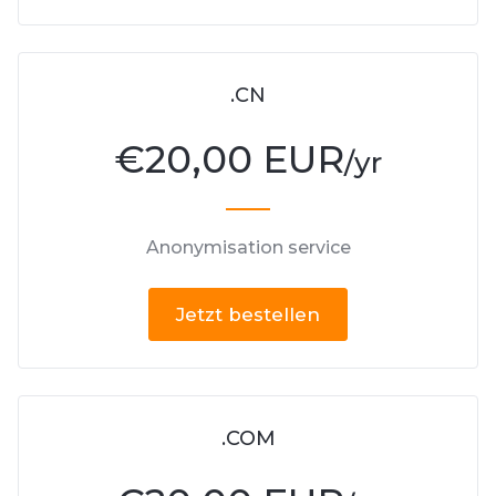
.CN
€
20,00 EUR
/yr
Anonymisation service
Jetzt bestellen
.COM