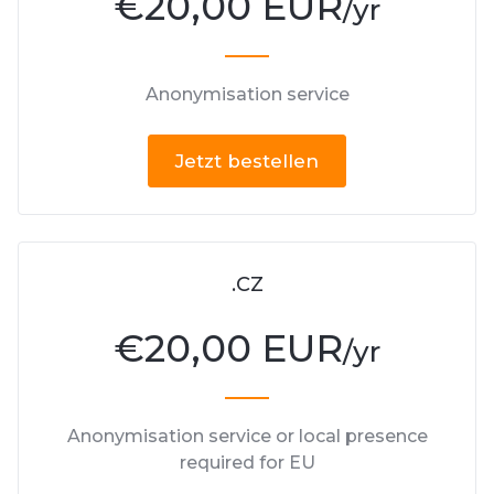
€
20,00 EUR
/yr
Anonymisation service
Jetzt bestellen
.CZ
€
20,00 EUR
/yr
Anonymisation service or local presence
required for EU