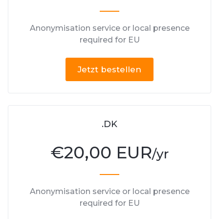
Anonymisation service or local presence
required for EU
Jetzt bestellen
.DK
€
20,00 EUR
/yr
Anonymisation service or local presence
required for EU