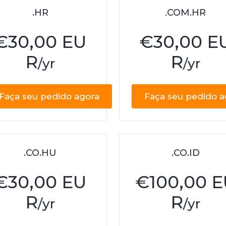
.HR
.COM.HR
€
30,00 EU
€
30,00 E
R
R
/yr
/yr
Faça seu pedido agora
Faça seu pedido a
.CO.HU
.CO.ID
€
30,00 EU
€
100,00 
R
R
/yr
/yr