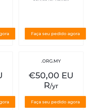
gora
Faça seu pedido agora
.ORG.MY
U
€
50,00 EU
R
/yr
gora
Faça seu pedido agora