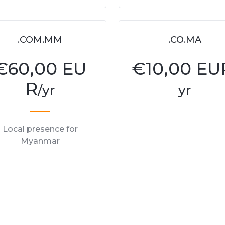
.COM.MM
.CO.MA
€
60,00 EU
€
10,00 EU
R
/yr
yr
Local presence for
Myanmar