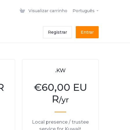
Visualizar carrinho
Português
Registrar
Entrar
.KW
R
€
60,00 EU
R
/yr
Local presence / trustee
service for Kuwait