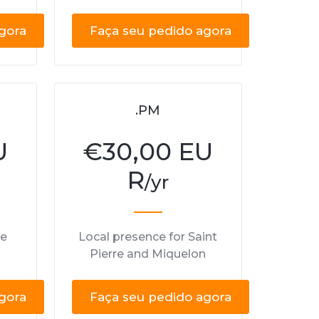
gora
Faça seu pedido agora
.PM
U
€
30,00 EU
R
/yr
he
Local presence for Saint
Pierre and Miquelon
gora
Faça seu pedido agora