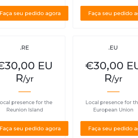
Faça seu pedido agora
Faça seu pedido a
.RE
.EU
€
30,00 EU
€
30,00 E
R
R
/yr
/yr
ocal presence for the
Local presence for t
Reunion Island
European Union
Faça seu pedido agora
Faça seu pedido a