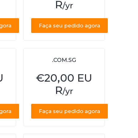
R
/yr
gora
Faça seu pedido agora
.COM.SG
U
€
20,00 EU
R
/yr
gora
Faça seu pedido agora