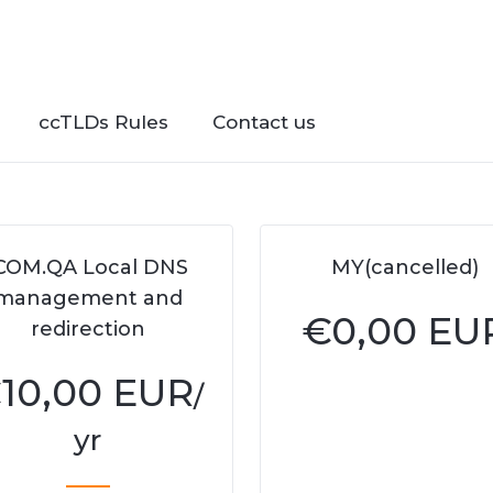
ccTLDs Rules
Contact us
COM.QA Local DNS
MY(cancelled)
management and
€
0,00 EU
redirection
€
10,00 EUR
/
yr