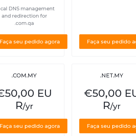
cal DNS management
and redirection for
.com.qa
Faça seu pedido agora
Faça seu pedido a
.COM.MY
.NET.MY
€
50,00 EU
€
50,00 E
R
R
/yr
/yr
Faça seu pedido agora
Faça seu pedido a