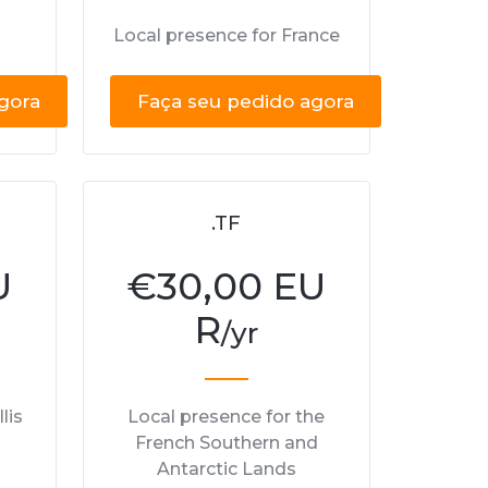
Local presence for France
gora
Faça seu pedido agora
.TF
U
€
30,00 EU
R
/yr
lis
Local presence for the
French Southern and
Antarctic Lands