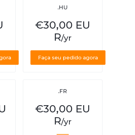
.HU
U
€
30,00 EU
R
/yr
gora
Faça seu pedido agora
.FR
EU
€
30,00 EU
R
/yr