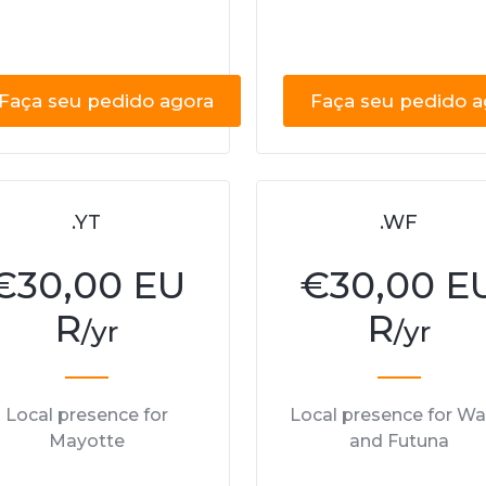
Faça seu pedido agora
Faça seu pedido a
.YT
.WF
€
30,00 EU
€
30,00 E
R
R
/yr
/yr
Local presence for
Local presence for Wal
Mayotte
and Futuna