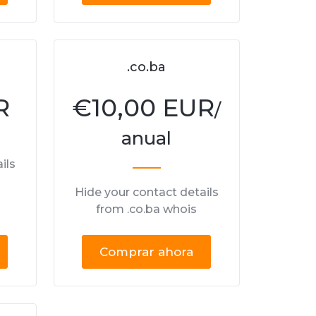
.co.ba
R
€
10,00 EUR
/
anual
ils
Hide your contact details
from .co.ba whois
Comprar ahora