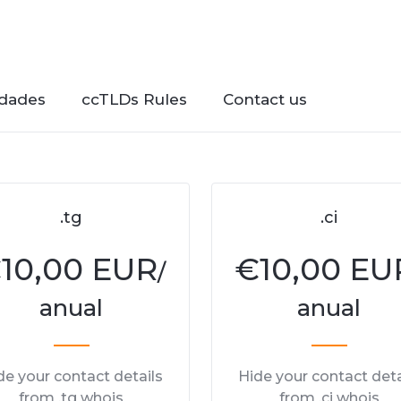
dades
ccTLDs Rules
Contact us
.tg
.ci
€
10,00 EUR
€
10,00 EU
/
anual
anual
de your contact details
Hide your contact deta
from .tg whois
from .ci whois