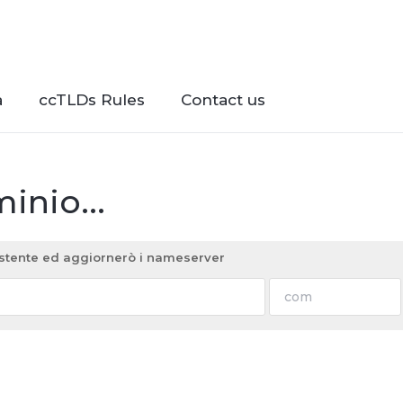
à
ccTLDs Rules
Contact us
inio...
sistente ed aggiornerò i nameserver