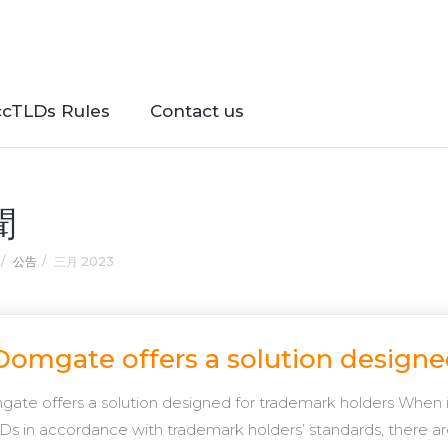
ccTLDs Rules
Contact us
聞
公告
三月 2023
Domgate offers a solution designe
ate offers a solution designed for trademark holders When 
Ds in accordance with trademark holders’ standards, there ar