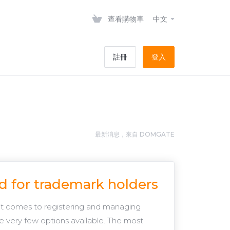
查看購物車
中文
註冊
登入
最新消息，來自 DOMGATE
d for trademark holders
it comes to registering and managing
e very few options available. The most