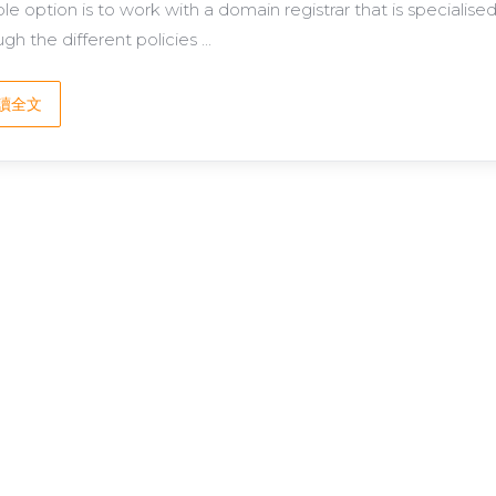
able option is to work with a domain registrar that is speciali
gh the different policies ...
讀全文