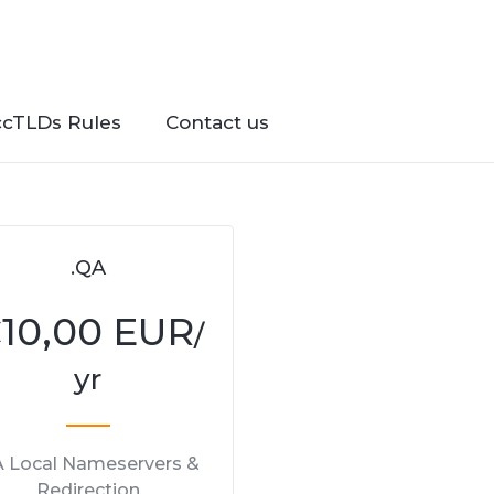
ccTLDs Rules
Contact us
.QA
€
10,00 EUR
/
yr
 Local Nameservers &
Redirection