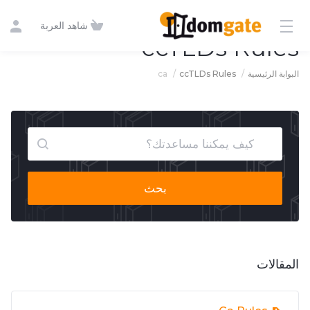
شاهد العربة
ccTLDs Rules
ca
ccTLDs Rules
البوابة الرئيسية
بحث
المقالات