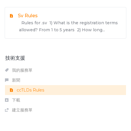
Sv Rules
Rules for .sv 1) What is the registration terms
allowed? From 1 to 5 years 2) How long...
技術支援
我的服務單
新聞
ccTLDs Rules
下載
建立服務單