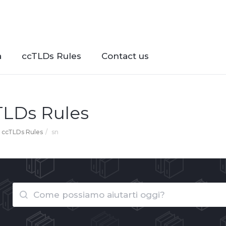
à
ccTLDs Rules
Contact us
TLDs Rules
ccTLDs Rules
sn