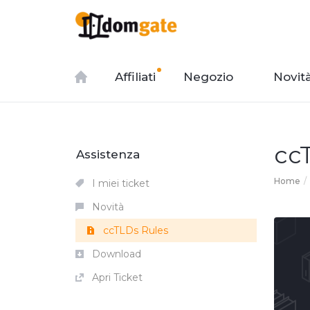
Affiliati
Negozio
Novit
cc
Assistenza
Home
I miei ticket
Novità
ccTLDs Rules
Download
Apri Ticket