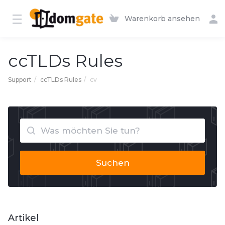
Warenkorb ansehen
ccTLDs Rules
Support
ccTLDs Rules
cv
Suchen
Artikel