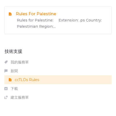
Rules For Palestine
Rules for Palestine: Extension: .ps Country:
Palestinian Region:...
技術支援
我的服務單
新聞
ccTLDs Rules
下載
建立服務單