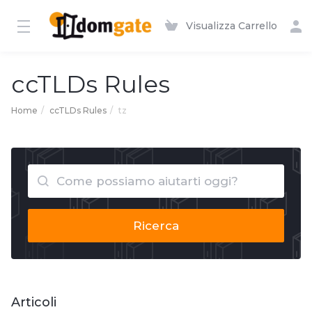
Visualizza Carrello
ccTLDs Rules
Home
ccTLDs Rules
tz
Ricerca
Articoli