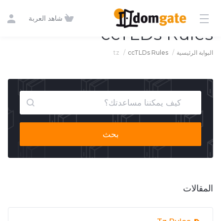
شاهد العربة
ccTLDs Rules
tz
ccTLDs Rules
البوابة الرئيسية
بحث
المقالات