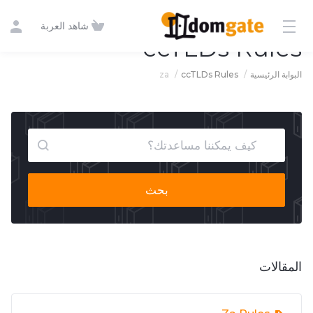
شاهد العربة
ccTLDs Rules
za
ccTLDs Rules
البوابة الرئيسية
بحث
المقالات