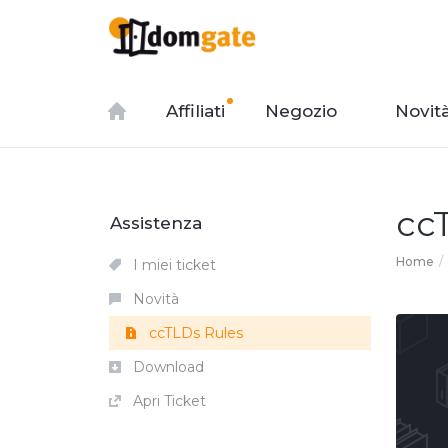
Affiliati
Negozio
Novit
cc
Assistenza
Home
I miei ticket
Novità
ccTLDs Rules
Download
Apri Ticket