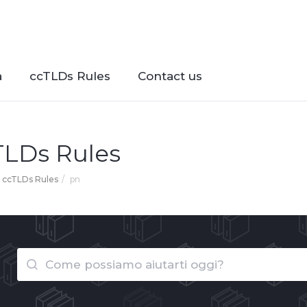
à
ccTLDs Rules
Contact us
TLDs Rules
ccTLDs Rules
pn