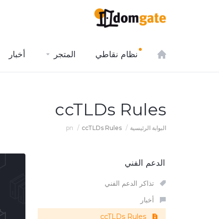
نظام نقاطي
المتجر
أخبار
ccTLDs Rules
البوابة الرئيسية
ccTLDs Rules
pn
الدعم الفني
تذاكر الدعم الفني
أخبار
ccTLDs Rules