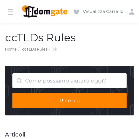
Visualizza Carrello
ccTLDs Rules
Home
ccTLDs Rules
pk
Ricerca
Articoli