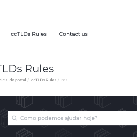
ccTLDs Rules
Contact us
TLDs Rules
icial do portal
ccTLDs Rules
ms