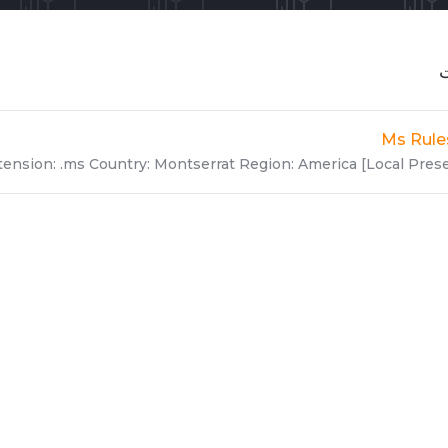
ت
Ms Rule
tension: .ms Country: Montserrat Region: America [Local Presenc