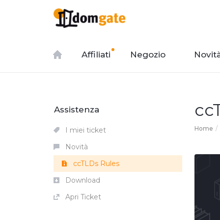
Affiliati
Negozio
Novit
cc
Assistenza
Home
I miei ticket
Novità
ccTLDs Rules
Download
Apri Ticket