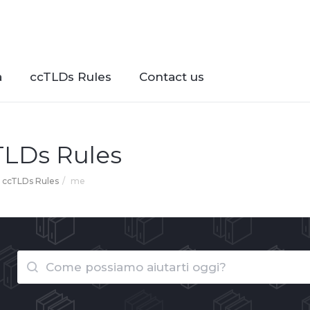
à
ccTLDs Rules
Contact us
TLDs Rules
ccTLDs Rules
me