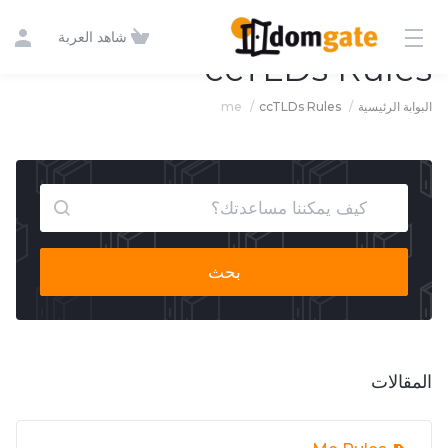
شاهد العربة
ccTLDs Rules
me
ccTLDs Rules
البوابة الرئيسية
بحث
المقالات