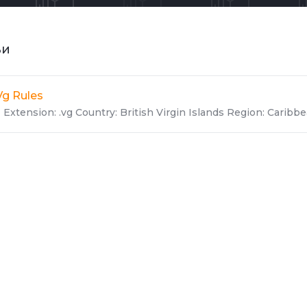
ьи
Vg Rules
Extension: .vg Country: British Virgin Islands Region: Caribbea